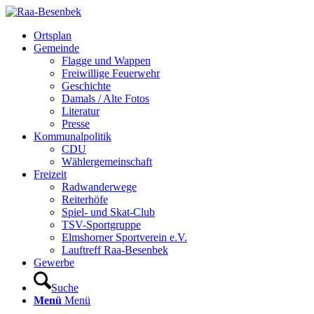
Ortsplan
Gemeinde
Flagge und Wappen
Freiwillige Feuerwehr
Geschichte
Damals / Alte Fotos
Literatur
Presse
Kommunalpolitik
CDU
Wählergemeinschaft
Freizeit
Radwanderwege
Reiterhöfe
Spiel- und Skat-Club
TSV-Sportgruppe
Elmshorner Sportverein e.V.
Lauftreff Raa-Besenbek
Gewerbe
Suche
Menü
Menü