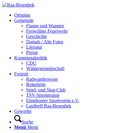
Ortsplan
Gemeinde
Flagge und Wappen
Freiwillige Feuerwehr
Geschichte
Damals / Alte Fotos
Literatur
Presse
Kommunalpolitik
CDU
Wählergemeinschaft
Freizeit
Radwanderwege
Reiterhöfe
Spiel- und Skat-Club
TSV-Sportgruppe
Elmshorner Sportverein e.V.
Lauftreff Raa-Besenbek
Gewerbe
Suche
Menü
Menü