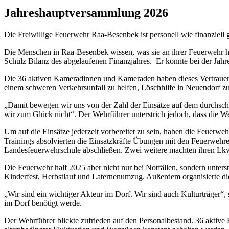
Jahreshauptversammlung 2026
Die Freiwillige Feuerwehr Raa-Besenbek ist personell wie finanziell 
Die Menschen in Raa-Besenbek wissen, was sie an ihrer Feuerwehr h
Schulz Bilanz des abgelaufenen Finanzjahres. Er konnte bei der Jah
Die 36 aktiven Kameradinnen und Kameraden haben dieses Vertrauen i
einem schweren Verkehrsunfall zu helfen, Löschhilfe in Neuendorf zu
„Damit bewegen wir uns von der Zahl der Einsätze auf dem durchschn
wir zum Glück nicht“. Der Wehrführer unterstrich jedoch, dass die Weh
Um auf die Einsätze jederzeit vorbereitet zu sein, haben die Feuerw
Trainings absolvierten die Einsatzkräfte Übungen mit den Feuerweh
Landesfeuerwehrschule abschließen. Zwei weitere machten ihren Lk
Die Feuerwehr half 2025 aber nicht nur bei Notfällen, sondern unter
Kinderfest, Herbstlauf und Laternenumzug. Außerdem organisierte di
„Wir sind ein wichtiger Akteur im Dorf. Wir sind auch Kulturträger“, 
im Dorf benötigt werde.
Der Wehrführer blickte zufrieden auf den Personalbestand. 36 aktiv