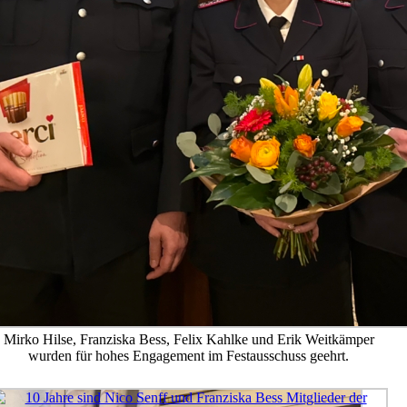
Mirko Hilse, Franziska Bess, Felix Kahlke und Erik Weitkämper
wurden für hohes Engagement im Festausschuss geehrt.