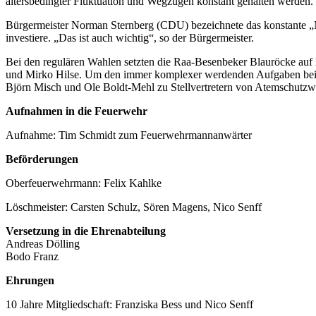
altersbedingter Fluktuation und Wegzügen konstant gehalten werden.
Bürgermeister Norman Sternberg (CDU) bezeichnete das konstante „Na
investiere. „Das ist auch wichtig“, so der Bürgermeister.
Bei den regulären Wahlen setzten die Raa-Besenbeker Blauröcke auf K
und Mirko Hilse. Um den immer komplexer werdenden Aufgaben bei d
Björn Misch und Ole Boldt-Mehl zu Stellvertretern von Atemschutzw
Aufnahmen in die Feuerwehr
Aufnahme: Tim Schmidt zum Feuerwehrmannanwärter
Beförderungen
Oberfeuerwehrmann: Felix Kahlke
Löschmeister: Carsten Schulz, Sören Magens, Nico Senff
Versetzung in die Ehrenabteilung
Andreas Dölling
Bodo Franz
Ehrungen
10 Jahre Mitgliedschaft: Franziska Bess und Nico Senff