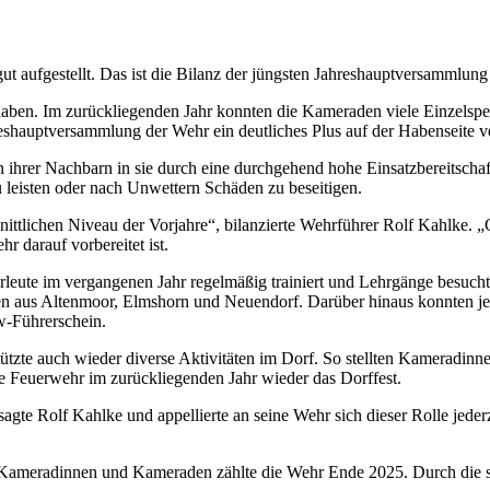
gut aufgestellt. Das ist die Bilanz der jüngsten Jahreshauptversammlun
aben. Im zurückliegenden Jahr konnten die Kameraden viele Einzelsp
reshauptversammlung der Wehr ein deutliches Plus auf der Habenseite 
hrer Nachbarn in sie durch eine durchgehend hohe Einsatzbereitschaf
 leisten oder nach Unwettern Schäden zu beseitigen.
ittlichen Niveau der Vorjahre“, bilanzierte Wehrführer Rolf Kahlke. „
r darauf vorbereitet ist.
ehrleute im vergangenen Jahr regelmäßig trainiert und Lehrgänge besuc
ren aus Altenmoor, Elmshorn und Neuendorf. Darüber hinaus konnten j
w-Führerschein.
stützte auch wieder diverse Aktivitäten im Dorf. So stellten Kameradi
e Feuerwehr im zurückliegenden Jahr wieder das Dorffest.
sagte Rolf Kahlke und appellierte an seine Wehr sich dieser Rolle jeder
e Kameradinnen und Kameraden zählte die Wehr Ende 2025. Durch die st