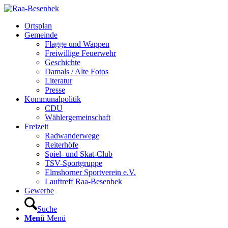
Ortsplan
Gemeinde
Flagge und Wappen
Freiwillige Feuerwehr
Geschichte
Damals / Alte Fotos
Literatur
Presse
Kommunalpolitik
CDU
Wählergemeinschaft
Freizeit
Radwanderwege
Reiterhöfe
Spiel- und Skat-Club
TSV-Sportgruppe
Elmshorner Sportverein e.V.
Lauftreff Raa-Besenbek
Gewerbe
Suche
Menü
Menü