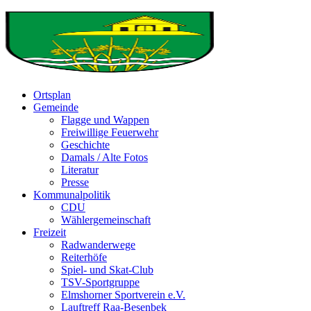
Ortsplan
Gemeinde
Flagge und Wappen
Freiwillige Feuerwehr
Geschichte
Damals / Alte Fotos
Literatur
Presse
Kommunalpolitik
CDU
Wählergemeinschaft
Freizeit
Radwanderwege
Reiterhöfe
Spiel- und Skat-Club
TSV-Sportgruppe
Elmshorner Sportverein e.V.
Lauftreff Raa-Besenbek