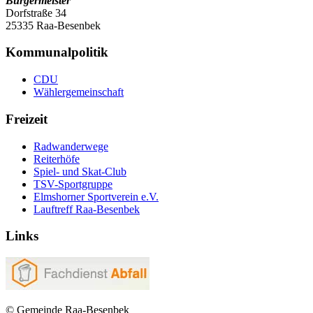
Bürgermeister
Dorfstraße 34
25335 Raa-Besenbek
Kommunalpolitik
CDU
Wählergemeinschaft
Freizeit
Radwanderwege
Reiterhöfe
Spiel- und Skat-Club
TSV-Sportgruppe
Elmshorner Sportverein e.V.
Lauftreff Raa-Besenbek
Links
© Gemeinde Raa-Besenbek