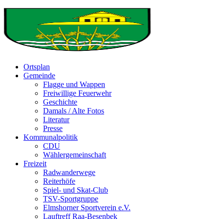
Ortsplan
Gemeinde
Flagge und Wappen
Freiwillige Feuerwehr
Geschichte
Damals / Alte Fotos
Literatur
Presse
Kommunalpolitik
CDU
Wählergemeinschaft
Freizeit
Radwanderwege
Reiterhöfe
Spiel- und Skat-Club
TSV-Sportgruppe
Elmshorner Sportverein e.V.
Lauftreff Raa-Besenbek